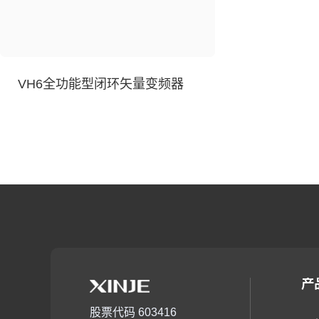
VH6全功能型闭环矢量变频器
产
股票代码 603416