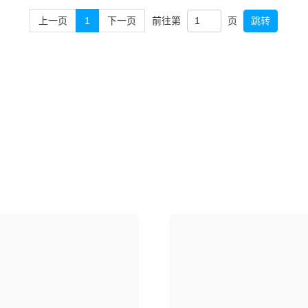
前往第
页
跳转
上一页
1
下一页