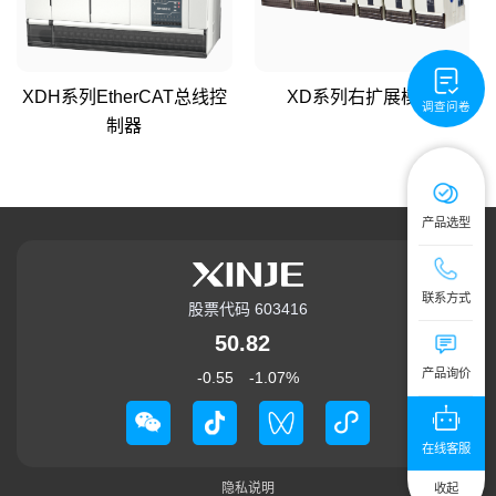
XDH系列EtherCAT总线控
XD系列右扩展模块
调查问卷
制器
产品选型
技术服务热线：4
联系方式
股票代码 603416
公司总机：0510
50.82
提交您的需求
产品询价
-0.55
-1.07
%
在线客服
隐私说明
收起